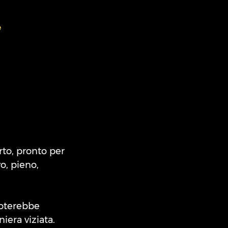
e
rto, pronto per
o, pieno,
 noterebbe
iera viziata.