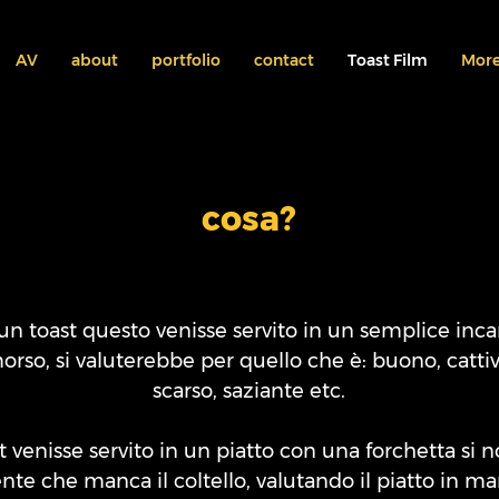
AV
about
portfolio
contact
Toast Film
Mor
cosa?
n toast questo venisse servito in un semplice inca
orso, si valuterebbe per quello che è: buono, cattiv
scarso, saziante etc.
st venisse servito in un piatto con una forchetta si
nte che manca il coltello, valutando il piatto in man