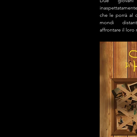
Due giovani
inaspettatamente
che le porrà al 
mondi distan
affrontare il loro