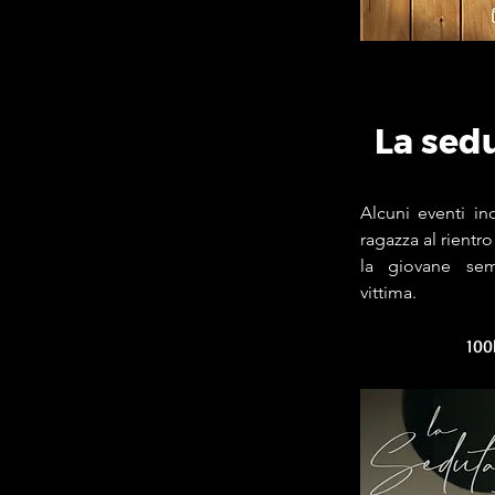
La sedu
Alcuni eventi in
ragazza al rient
la giovane sem
vittima.
100