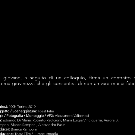
 giovane, a seguito di un colloquio, firma un contratto 
eterna giovinezza che gli consentirà di non arrivare mai ai fatid
.
test:
100h Torino 2019
getto / Sceneggiatura:
Toast Film
ia / Fotografia / Montaggio / VFX:
Alessandro Valbonesi
:
Edoardo Di Maria, Roberto Radicioni, Maria Luigia Vinciguerra, Aurora B.
prin, Bianca Ramponi, Alessandro Pasini
ducer:
Bianca Ramponi
duzione:
Toast Film / Jumpcutmedia