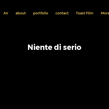
AV
about
portfolio
contact
Toast Film
Mor
Niente di serio