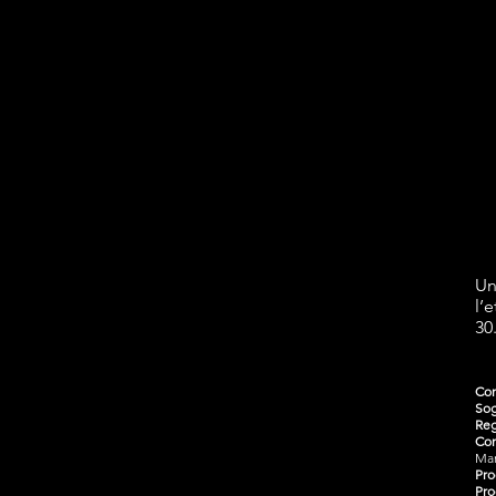
Un
l’
30
Con
Sog
Reg
Con
Mam
Pro
Pro